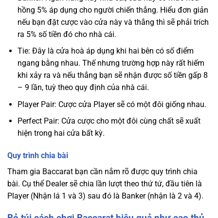
hồng 5% áp dụng cho người chiến thắng. Hiểu đơn giản
nếu bạn đặt cược vào cửa này và thắng thì sẽ phải trích
ra 5% số tiền đó cho nhà cái.
Tie: Đây là cửa hoà áp dụng khi hai bên có số điểm
ngang bằng nhau. Thế nhưng trường hợp này rất hiếm
khi xảy ra và nếu thắng bạn sẽ nhận được số tiền gấp 8
– 9 lần, tuỳ theo quy định của nhà cái.
Player Pair: Cược cửa Player sẽ có một đôi giống nhau.
Perfect Pair: Cửa cược cho một đôi cùng chất sẽ xuất
hiện trong hai cửa bất kỳ.
Quy trình chia bài
Tham gia Baccarat bạn cần nắm rõ được quy trình chia
bài. Cụ thể Dealer sẽ chia lần lượt theo thứ tứ, đầu tiên là
Player (Nhận lá 1 và 3) sau đó là Banker (nhận là 2 và 4).
Bỏ túi cách chơi Baccarat hiệu quả như cao thủ