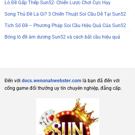
Lô Đề Gấp Thếp Sun52- Chiến Lược Chơi Cực Hay
Song Thủ Đề Là Gì? 3 Chiến Thuật Soi Cầu Dễ Tại Sun52
Tịch Số Đề – Phương Pháp Soi Cầu Hiệu Quả Của Sun52
Bóng lô đề âm dương Sun52 và cách bắt cầu hiệu quả
Đến với
docs.wenonahwebster.com
là bạn đã đến với
cổng game đổi thưởng uy tín chuyên nghiệp, đẳng cấp.