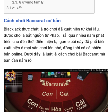
Giữ vững tâm lý
Lời kết
Cách chơi Baccarat cơ bản
Blackjack thực chất là trò chơi đã xuất hiện từ khá lâu,
được cho là bắt nguồn từ Pháp. Trải qua nhiều năm phát
triển cho đến thời điểm hiện tại game bài này đã phổ biến
xuất hiện ở mọi sân chơi lớn nhỏ, đồng thời có cả phiên
bản online. Dưới đây là luật lệ, cách chơi bài Baccarat mà
bạn cần nắm rõ.