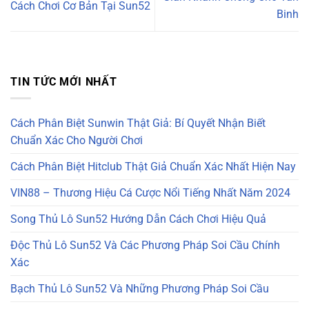
Cách Chơi Cơ Bản Tại Sun52
Binh
TIN TỨC MỚI NHẤT
Cách Phân Biệt Sunwin Thật Giả: Bí Quyết Nhận Biết
Chuẩn Xác Cho Người Chơi
Cách Phân Biệt Hitclub Thật Giả Chuẩn Xác Nhất Hiện Nay
VIN88 – Thương Hiệu Cá Cược Nổi Tiếng Nhất Năm 2024
Song Thủ Lô Sun52 Hướng Dẫn Cách Chơi Hiệu Quả
Độc Thủ Lô Sun52 Và Các Phương Pháp Soi Cầu Chính
Xác
Bạch Thủ Lô Sun52 Và Những Phương Pháp Soi Cầu