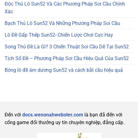
Độc Thủ Lô Sun52 Và Các Phương Pháp Soi Cầu Chính
Xác
Bạch Thủ Lô Sun52 Và Những Phương Pháp Soi Cầu
Lô Đề Gấp Thếp Sun52- Chiến Lược Chơi Cực Hay
Song Thủ Đề Là Gì? 3 Chiến Thuật Soi Cầu Dễ Tại Sun52
Tịch Số Đề – Phương Pháp Soi Cầu Hiệu Quả Của Sun52
Bóng lô đề âm dương Sun52 và cách bắt cầu hiệu quả
Đến với
docs.wenonahwebster.com
là bạn đã đến với
cổng game đổi thưởng uy tín chuyên nghiệp, đẳng cấp.