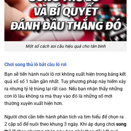
Một số cách soi cầu hiệu quả cho tân binh
Chơi song thủ lô bắt cầu lô rơi
Bạn sẽ tiến hành nuôi lô rơi không xuất hiện trong bảng kết
quả xổ số 1 tuần gần nhất. Tuy phương pháp này hiếm xảy
ra nhưng tỷ lệ trúng lại rất cao. Nếu bạn nhận thấy những
con lô lâu không ra mà thay vào đó là những số mới
thường xuyên xuất hiện hơn.
Người chơi cần tiến hành phân tích và tìm hiểu để chọn ra
2 cặp số để nuôi theo khung 3 ngày. Khi áp dụng chơi
song