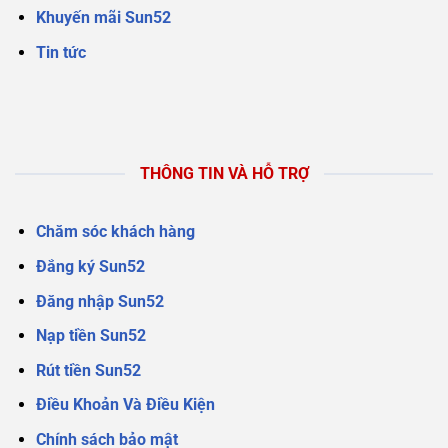
Khuyến mãi Sun52
Tin tức
THÔNG TIN VÀ HỖ TRỢ
Chăm sóc khách hàng
Đắng ký Sun52
Đăng nhập Sun52
Nạp tiền Sun52
Rút tiền Sun52
Điều Khoản Và Điều Kiện
Chính sách bảo mật