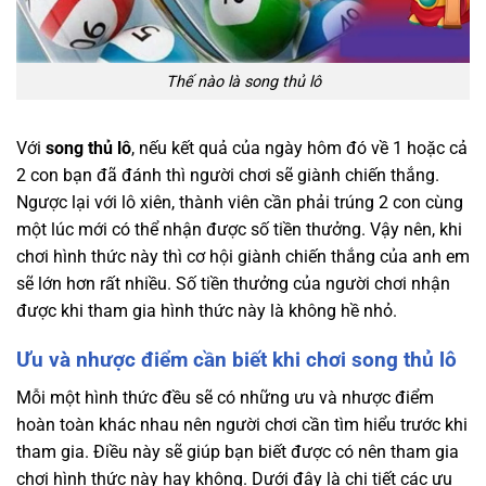
Thế nào là song thủ lô
Với
song thủ lô
, nếu kết quả của ngày hôm đó về 1 hoặc cả
2 con bạn đã đánh thì người chơi sẽ giành chiến thắng.
Ngược lại với lô xiên, thành viên cần phải trúng 2 con cùng
một lúc mới có thể nhận được số tiền thưởng. Vậy nên, khi
chơi hình thức này thì cơ hội giành chiến thắng của anh em
sẽ lớn hơn rất nhiều. Số tiền thưởng của người chơi nhận
được khi tham gia hình thức này là không hề nhỏ.
Ưu và nhược điểm cần biết khi chơi song thủ lô
Mỗi một hình thức đều sẽ có những ưu và nhược điểm
hoàn toàn khác nhau nên người chơi cần tìm hiểu trước khi
tham gia. Điều này sẽ giúp bạn biết được có nên tham gia
chơi hình thức này hay không. Dưới đây là chi tiết các ưu