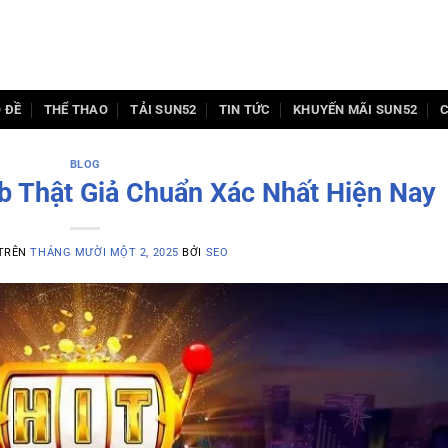
 ĐỀ
THỂ THAO
TẢI SUN52
TIN TỨC
KHUYẾN MÃI SUN52
C
BLOG
ub Thật Giả Chuẩn Xác Nhất Hiện Nay
 TRÊN
THÁNG MƯỜI MỘT 2, 2025
BỞI
SEO