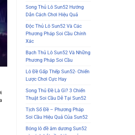
Song Thủ Lô Sun52 Hướng
Dẫn Cách Chơi Hiệu Quả
Độc Thủ Lô Sun52 Và Các
Phương Pháp Soi Cầu Chính
Xác
Bạch Thủ Lô Sun52 Và Những
Phương Pháp Soi Cầu
Lô Đề Gấp Thếp Sun52- Chiến
Lược Chơi Cực Hay
Song Thủ Đề Là Gì? 3 Chiến
i
Thuật Soi Cầu Dễ Tại Sun52
a
Tịch Số Đề – Phương Pháp
Soi Cầu Hiệu Quả Của Sun52
Bóng lô đề âm dương Sun52