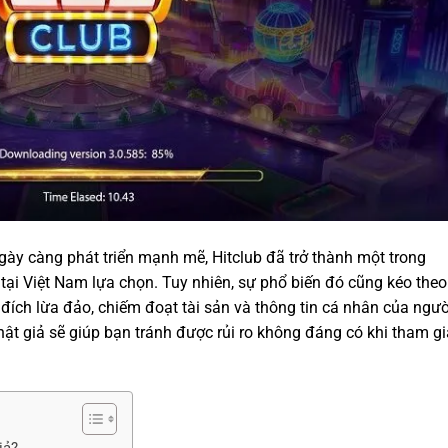
gày càng phát triển mạnh mẽ, Hitclub đã trở thành một trong
ại Việt Nam lựa chọn. Tuy nhiên, sự phổ biến đó cũng kéo theo
 đích lừa đảo, chiếm đoạt tài sản và thông tin cá nhân của ngườ
thật giả sẽ giúp bạn tránh được rủi ro không đáng có khi tham gi
iả?