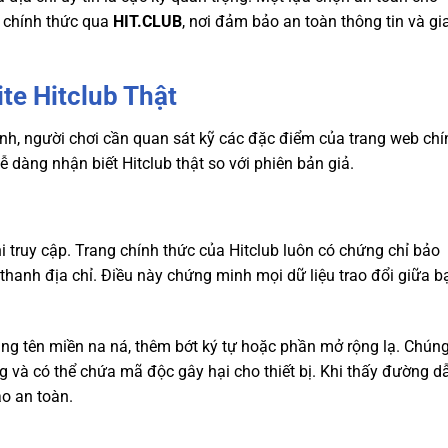
e chính thức qua
HIT.CLUB
, nơi đảm bảo an toàn thông tin và gi
te Hitclub Thật
nh, người chơi cần quan sát kỹ các đặc điểm của trang web chí
 dàng nhận biết Hitclub thật so với phiên bản giả.
hi truy cập. Trang chính thức của Hitclub luôn có chứng chỉ bảo
thanh địa chỉ. Điều này chứng minh mọi dữ liệu trao đổi giữa b
ụng tên miền na ná, thêm bớt ký tự hoặc phần mở rộng lạ. Chún
g và có thể chứa mã độc gây hại cho thiết bị. Khi thấy đường d
o an toàn.