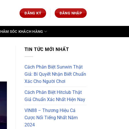
ĐĂNG KÝ
ĐĂNG NHẬP
HĂM SÓC KHÁCH HÀNG
TIN TỨC MỚI NHẤT
Cách Phân Biệt Sunwin Thật
Giả: Bí Quyết Nhận Biết Chuẩn
Xác Cho Người Chơi
Cách Phân Biệt Hitclub Thật
Giả Chuẩn Xác Nhất Hiện Nay
VIN88 – Thương Hiệu Cá
Cược Nổi Tiếng Nhất Năm
2024