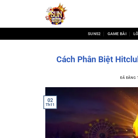
Chuyển
đến
nội
dung
SUN52
GAME BÀI
LÔ
Cách Phân Biệt Hitcl
ĐÃ ĐĂNG
02
Th11