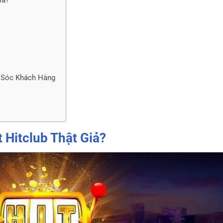
m Sóc Khách Hàng
 Hitclub Thật Giả?