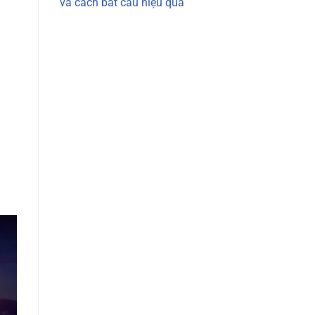
và cách bắt cầu hiệu quả