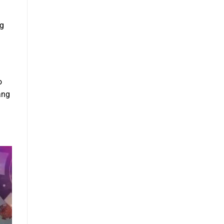
ng
o
ăng