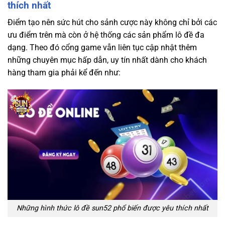
thích nhất
Điểm tạo nên sức hút cho sảnh cược này không chỉ bởi các
ưu điểm trên mà còn ở hệ thống các sản phẩm lô đề đa
dạng. Theo đó cổng game vẫn liên tục cập nhật thêm
những chuyên mục hấp dẫn, uy tín nhất dành cho khách
hàng tham gia phải kể đến như:
Những hình thức lô đề sun52 phổ biến được yêu thích nhất