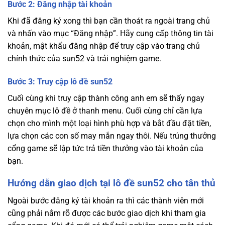
Bước 2: Đăng nhập tài khoản
Khi đã đăng ký xong thì bạn cần thoát ra ngoài trang chủ
và nhấn vào mục “Đăng nhập”. Hãy cung cấp thông tin tài
khoản, mật khẩu đăng nhập để truy cập vào trang chủ
chính thức của sun52 và trải nghiệm game.
Bước 3: Truy cập lô đề sun52
Cuối cùng khi truy cập thành công anh em sẽ thấy ngay
chuyên mục lô đề ở thanh menu. Cuối cùng chỉ cần lựa
chọn cho mình một loại hình phù hợp và bắt đầu đặt tiền,
lựa chọn các con số may mắn ngay thôi. Nếu trúng thưởng
cổng game sẽ lập tức trả tiền thưởng vào tài khoản của
bạn.
Hướng dẫn giao dịch tại lô đề sun52 cho tân thủ
Ngoài bước đăng ký tài khoản ra thì các thành viên mới
cũng phải nắm rõ được các bước giao dịch khi tham gia