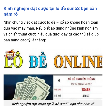
Kinh nghiệm đặt cược tại lô đề sun52 bạn cần
nắm rõ
Nhìn chung việc đặt cược lô đề – xổ số không hoàn toàn
dựa vào may mắn. Nếu biết áp dụng những kinh nghiệm
và chiến thuật cược hiệu quả dưới đây từ cao thủ sẽ giúp
bạn nâng cao tỷ lệ thắng:
Kinh nghiệm đặt cược tại lô đề sun52 bạn cần nắm rõ