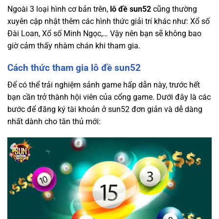
Ngoài 3 loại hình cơ bản trên,
lô đề sun52
cũng thường
xuyên cập nhật thêm các hình thức giải trí khác như: Xổ số
Đài Loan, Xổ số Minh Ngọc,… Vậy nên bạn sẽ không bao
giờ cảm thấy nhàm chán khi tham gia.
Cách thức tham gia lô đề sun52
Để có thể trải nghiệm sảnh game hấp dẫn này, trước hết
bạn cần trở thành hội viên của cổng game. Dưới đây là các
bước để đăng ký tài khoản ở sun52 đơn giản và dễ dàng
nhất dành cho tân thủ mới: