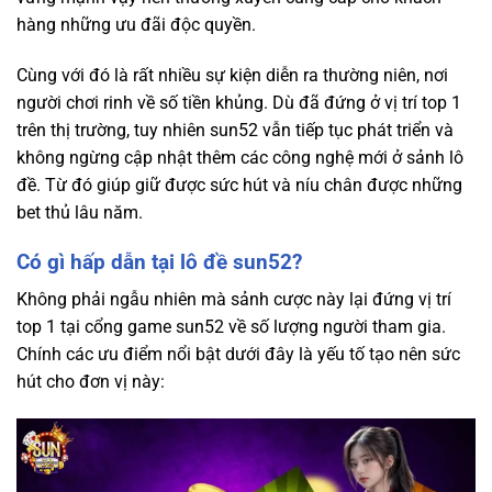
hàng những ưu đãi độc quyền.
Cùng với đó là rất nhiều sự kiện diễn ra thường niên, nơi
người chơi rinh về số tiền khủng. Dù đã đứng ở vị trí top 1
trên thị trường, tuy nhiên sun52 vẫn tiếp tục phát triển và
không ngừng cập nhật thêm các công nghệ mới ở sảnh lô
đề. Từ đó giúp giữ được sức hút và níu chân được những
bet thủ lâu năm.
Có gì hấp dẫn tại lô đề sun52?
Không phải ngẫu nhiên mà sảnh cược này lại đứng vị trí
top 1 tại cổng game sun52 về số lượng người tham gia.
Chính các ưu điểm nổi bật dưới đây là yếu tố tạo nên sức
hút cho đơn vị này: