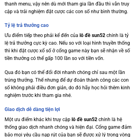
thanh menu, vậy nên dù mới tham gia lần đầu thì vẫn truy
cập và trải nghiệm đặt cược các con số như bình thường.
Tỷ lệ trả thưởng cao
Ưu điểm tiếp theo phải kể đến của
lô đề sun52
chính là tỷ
lệ trả thưởng cực kỳ cao. Nếu so với loại hình truyền thống
thì khi đặt cược xổ số ở cổng game này bạn sẽ nhận về số
tiền thưởng có thể gấp 100 lần so với tiền vốn.
Qua đó bạn có thể đổi đời nhanh chóng chỉ sau một lần
trúng thưởng. Thế nhưng để dự đoán thành công các con
số không phải điều đơn giản, do đó hãy học hỏi thêm kinh
nghiệm trước khi tham gia nhé.
Giao dịch dễ dàng tiện lợi
Một ưu điểm khác khi truy cập
lô đề sun52
chính là hệ
thống giao dịch nhanh chóng và hiện đại. Cổng game đảm
bảo mọi yêu cầu nạp rút của bạn sẽ được xử lý trong vòng