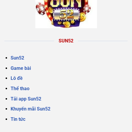
SUN52
Sun52
Game bài
Lô đề
Thể thao
Tải app Sun52
Khuyến mãi Sun52
Tin tức