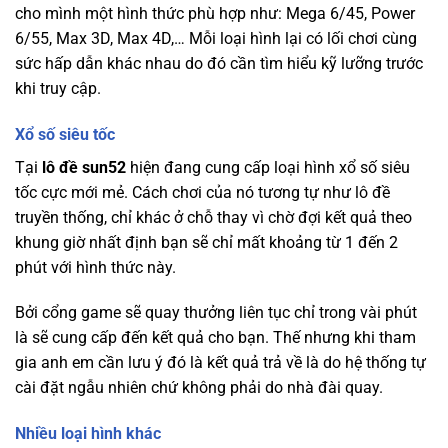
cho mình một hình thức phù hợp như: Mega 6/45, Power
6/55, Max 3D, Max 4D,… Mỗi loại hình lại có lối chơi cùng
sức hấp dẫn khác nhau do đó cần tìm hiểu kỹ lưỡng trước
khi truy cập.
Xổ số siêu tốc
Tại
lô đề sun52
hiện đang cung cấp loại hình xổ số siêu
tốc cực mới mẻ. Cách chơi của nó tương tự như lô đề
truyền thống, chỉ khác ở chỗ thay vì chờ đợi kết quả theo
khung giờ nhất định bạn sẽ chỉ mất khoảng từ 1 đến 2
phút với hình thức này.
Bởi cổng game sẽ quay thưởng liên tục chỉ trong vài phút
là sẽ cung cấp đến kết quả cho bạn. Thế nhưng khi tham
gia anh em cần lưu ý đó là kết quả trả về là do hệ thống tự
cài đặt ngẫu nhiên chứ không phải do nhà đài quay.
Nhiều loại hình khác