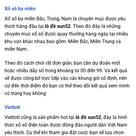
Xổ số ba miền
Xổ số ba miền Bắc, Trung, Nam là chuyên mục được yêu
thích hàng đầu tại
lô đề sun52
. Theo đó đây là những
chuyên mục xổ số được quay thưởng hàng ngày tại nhiều
khu vực khác nhau bao gồm: Miền Bắc, Miền Trung và
miền Nam.
Theo đó cách chơi rất đơn giản, bạn cần dự đoán một
hoặc nhiều dãy số trong khoảng từ 00 đến 99. Và kết quả
sẽ được công bố trực tiếp vào các khung giờ cố định, nên
cứ đến thời điểm đó bạn có thể theo dõi kết quả xem mình
có trúng hay không.
Vietlott
Vietlott cũng là sản phẩm hot tại
lô đề sun52
, đây là hình
thức xổ số điện toán được đông đảo người dân Việt Nam
yêu thích. Cụ thể khi tham gia đặt cược bạn sẽ lựa chọn