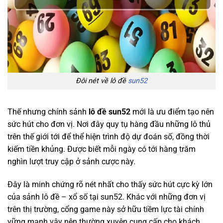
Đôi nét về lô đề
sun52
Thế nhưng chính sảnh
lô đề sun52
mới là ưu điểm tạo nên
sức hút cho đơn vị. Nơi đây quy tụ hàng đầu những lô thủ
trên thế giới tới để thể hiện trình độ dự đoán số, đồng thời
kiếm tiền khủng. Được biết mỗi ngày có tới hàng trăm
nghìn lượt truy cập ở sảnh cược này.
Đây là minh chứng rõ nét nhất cho thấy sức hút cực kỳ lớn
của sảnh lô đề – xổ số tại sun52. Khác với những đơn vị
trên thị trường, cổng game này sở hữu tiềm lực tài chính
vững mạnh vậy nên thường xuyên cung cấp cho khách