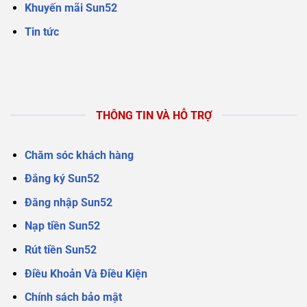
Khuyến mãi Sun52
Tin tức
THÔNG TIN VÀ HỖ TRỢ
Chăm sóc khách hàng
Đắng ký Sun52
Đăng nhập Sun52
Nạp tiền Sun52
Rút tiền Sun52
Điều Khoản Và Điều Kiện
Chính sách bảo mật