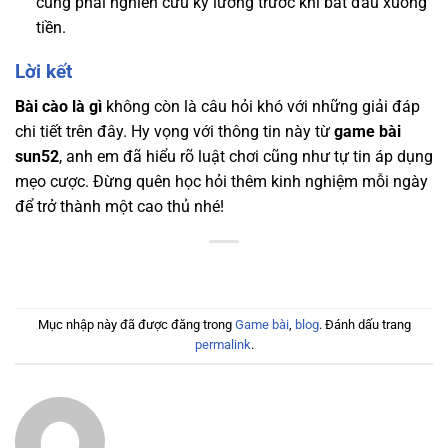
cũng phải nghiên cứu kỹ lưỡng trước khi bắt đầu xuống
tiền.
Lời kết
Bài cào là gì
không còn là câu hỏi khó với những giải đáp
chi tiết trên đây. Hy vọng với thông tin này từ
game bài
sun52
, anh em đã hiểu rõ luật chơi cũng như tự tin áp dụng
mẹo cược. Đừng quên học hỏi thêm kinh nghiệm mỗi ngày
để trở thành một cao thủ nhé!
Mục nhập này đã được đăng trong
Game bài
,
blog
. Đánh dấu trang
permalink
.