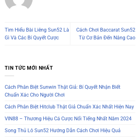
Tìm Hiểu Bài Liêng Sun52 Là
Cách Chơi Baccarat Sun52
Gì Và Các Bí Quyết Cược
Từ Cơ Bản Đến Nâng Cao
TIN TỨC MỚI NHẤT
Cách Phân Biệt Sunwin Thật Giả: Bí Quyết Nhận Biết
Chuẩn Xác Cho Người Chơi
Cách Phân Biệt Hitclub Thật Giả Chuẩn Xác Nhất Hiện Nay
VIN88 – Thương Hiệu Cá Cược Nổi Tiếng Nhất Năm 2024
Song Thủ Lô Sun52 Hướng Dẫn Cách Chơi Hiệu Quả