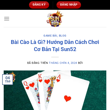
Chuyển
ĐĂNG KÝ
ĐĂNG NHẬP
đến
nội
dung
GAME BÀI
,
BLOG
Bài Cào Là Gì? Hướng Dẫn Cách Chơi
Cơ Bản Tại Sun52
ĐÃ ĐĂNG TRÊN
THÁNG CHÍN 4, 2024
BỞI
04
Th9