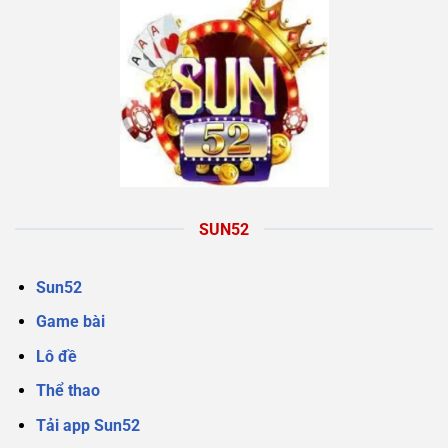
SUN52
Sun52
Game bài
Lô đề
Thể thao
Tải app Sun52