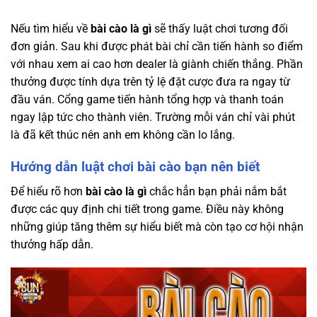
Nếu tìm hiểu về
bài cào là gì
sẽ thấy luật chơi tương đối
đơn giản. Sau khi được phát bài chỉ cần tiến hành so điểm
với nhau xem ai cao hơn dealer là giành chiến thắng. Phần
thưởng được tính dựa trên tỷ lệ đặt cược đưa ra ngay từ
đầu ván. Cổng game tiến hành tổng hợp và thanh toán
ngay lập tức cho thành viên. Trường mỗi ván chỉ vài phút
là đã kết thúc nên anh em không cần lo lắng.
Hướng dẫn luật chơi bài cào bạn nên biết
Để hiểu rõ hơn
bài cào là gì
chắc hẳn bạn phải nắm bắt
được các quy định chi tiết trong game. Điều này không
những giúp tăng thêm sự hiểu biết mà còn tạo cơ hội nhận
thưởng hấp dẫn.