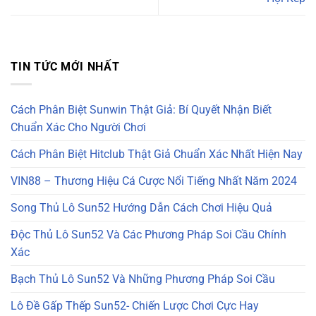
TIN TỨC MỚI NHẤT
Cách Phân Biệt Sunwin Thật Giả: Bí Quyết Nhận Biết
Chuẩn Xác Cho Người Chơi
Cách Phân Biệt Hitclub Thật Giả Chuẩn Xác Nhất Hiện Nay
VIN88 – Thương Hiệu Cá Cược Nổi Tiếng Nhất Năm 2024
Song Thủ Lô Sun52 Hướng Dẫn Cách Chơi Hiệu Quả
Độc Thủ Lô Sun52 Và Các Phương Pháp Soi Cầu Chính
Xác
Bạch Thủ Lô Sun52 Và Những Phương Pháp Soi Cầu
Lô Đề Gấp Thếp Sun52- Chiến Lược Chơi Cực Hay