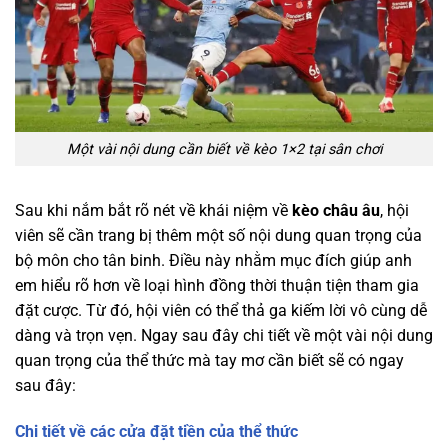
Một vài nội dung cần biết về kèo 1×2 tại sân chơi
Sau khi nắm bắt rõ nét về khái niệm về
kèo châu âu
, hội
viên sẽ cần trang bị thêm một số nội dung quan trọng của
bộ môn cho tân binh. Điều này nhằm mục đích giúp anh
em hiểu rõ hơn về loại hình đồng thời thuận tiện tham gia
đặt cược. Từ đó, hội viên có thể thả ga kiếm lời vô cùng dễ
dàng và trọn vẹn. Ngay sau đây chi tiết về một vài nội dung
quan trọng của thể thức mà tay mơ cần biết sẽ có ngay
sau đây:
Chi tiết về các cửa đặt tiền của thể thức