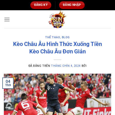
Chuyển
ĐĂNG KÝ
ĐĂNG NHẬP
đến
nội
dung
THỂ THAO
,
BLOG
Kèo Châu Âu Hình Thức Xuống Tiền
Kèo Châu Âu Đơn Giản
ĐÃ ĐĂNG TRÊN
THÁNG CHÍN 4, 2024
BỞI
04
Th9