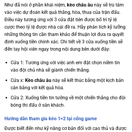
Như đã nói ở phần khái niệm,
kèo châu âu
này sẽ trú tâm
vào việc dự đoán kết quả thắng, hòa, thua của trận đấu.
Điều này tương ứng với 3 cửa đặt tiên được bố trí tỷ lệ
cược theo tỷ lệ được nhà cái đề ra. Hãy phân tích kỹ lưỡng
những thông tin cần tham khảo để thuận lợi đưa ra quyết
định xuống tiền chính xác. Chi tiết về 3 cửa xuống tiền sẽ
đến tay hội viên ngay trong nội dung bên dưới đây:
Cửa 1: Tương ứng với việc anh em đặt chọn niềm tin
vào đội chủ nhà sẽ giành chiến thắng.
Cửa x:
Kèo châu âu
này sẽ kết thúc bằng một kịch bản
cân bằng với kết quả hòa.
Cửa 2: Xuống tiền tin tưởng về một chiến thắng cho đội
bóng thi đấu ở sân khách.
Hướng dẫn tham gia kèo 1×2 tại cổng game
Được biết đến như kỹ năng cơ bản đối với cao thủ và được