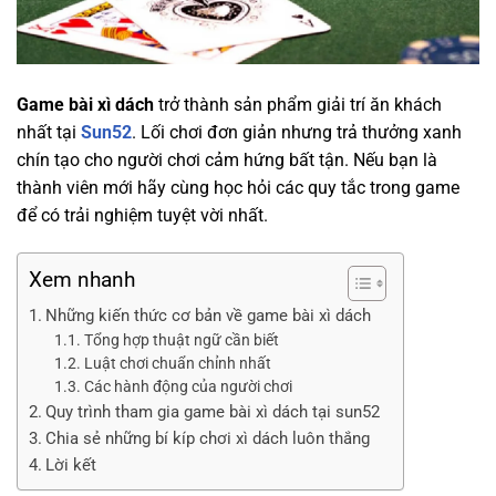
Game bài xì dách
trở thành sản phẩm giải trí ăn khách
nhất tại
Sun52
. Lối chơi đơn giản nhưng trả thưởng xanh
chín tạo cho người chơi cảm hứng bất tận. Nếu bạn là
thành viên mới hãy cùng học hỏi các quy tắc trong game
để có trải nghiệm tuyệt vời nhất.
Xem nhanh
Những kiến thức cơ bản về game bài xì dách
Tổng hợp thuật ngữ cần biết
Luật chơi chuẩn chỉnh nhất
Các hành động của người chơi
Quy trình tham gia game bài xì dách tại sun52
Chia sẻ những bí kíp chơi xì dách luôn thắng
Lời kết