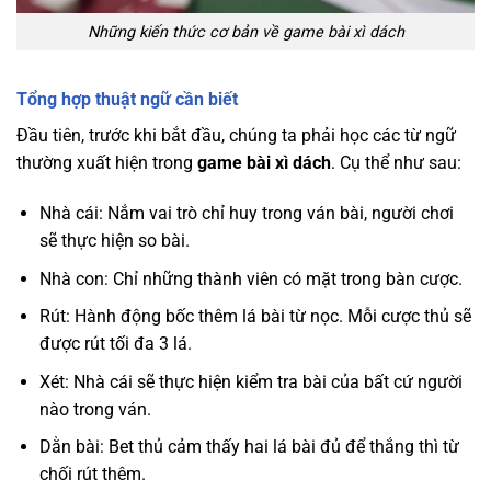
Những kiến thức cơ bản về game bài xì dách
Tổng hợp thuật ngữ cần biết
Đầu tiên, trước khi bắt đầu, chúng ta phải học các từ ngữ
thường xuất hiện trong
game bài xì dách
. Cụ thể như sau:
Nhà cái: Nắm vai trò chỉ huy trong ván bài, người chơi
sẽ thực hiện so bài.
Nhà con: Chỉ những thành viên có mặt trong bàn cược.
Rút: Hành động bốc thêm lá bài từ nọc. Mỗi cược thủ sẽ
được rút tối đa 3 lá.
Xét: Nhà cái sẽ thực hiện kiểm tra bài của bất cứ người
nào trong ván.
Dằn bài: Bet thủ cảm thấy hai lá bài đủ để thắng thì từ
chối rút thêm.