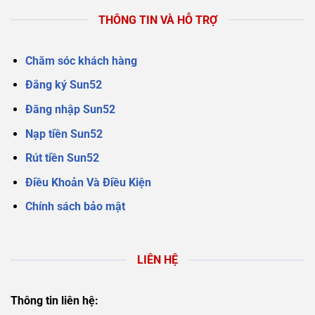
THÔNG TIN VÀ HỖ TRỢ
Chăm sóc khách hàng
Đắng ký Sun52
Đăng nhập Sun52
Nạp tiền Sun52
Rút tiền Sun52
Điều Khoản Và Điều Kiện
Chính sách bảo mật
LIÊN HỆ
Thông tin liên hệ: