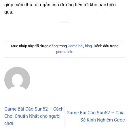
giúp cược thủ rút ngắn con đường tiến tới kho bạc hiệu
quả.
Mục nhập này đã được đăng trong
Game bài
,
blog
. Đánh dấu trang
permalink
.
Game Bài Cào Sun52 – Cách
Game Bài Cào Sun52 – Chia
Chơi Chuẩn Nhất cho người
Sẻ Kinh Nghiệm Cược
chơi