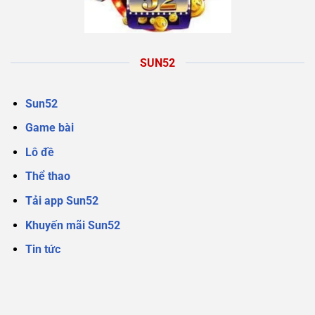
SUN52
Sun52
Game bài
Lô đề
Thể thao
Tải app Sun52
Khuyến mãi Sun52
Tin tức