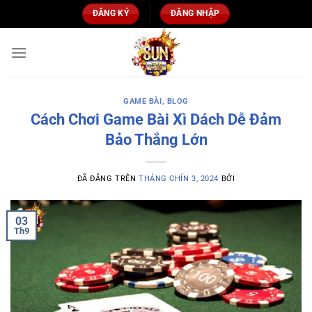
Chuyển
ĐĂNG KÝ
ĐĂNG NHẬP
đến
nội
dung
GAME BÀI
,
BLOG
Cách Chơi Game Bài Xì Dách Dễ Đảm
Bảo Thắng Lớn
ĐÃ ĐĂNG TRÊN
THÁNG CHÍN 3, 2024
BỞI
03
Th9