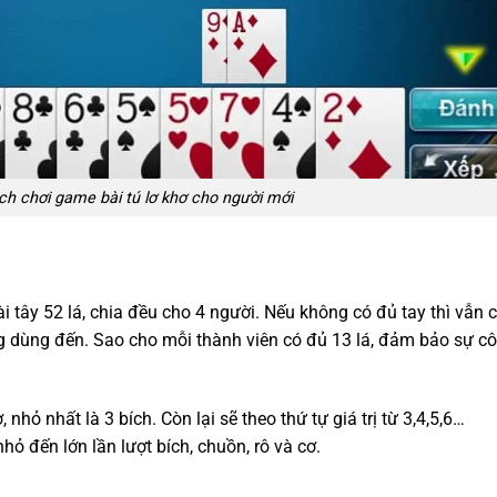
h chơi game bài tú lơ khơ cho người mới
 tây 52 lá, chia đều cho 4 người. Nếu không có đủ tay thì vẫn 
g dùng đến. Sao cho mỗi thành viên có đủ 13 lá, đảm bảo sự c
nhỏ nhất là 3 bích. Còn lại sẽ theo thứ tự giá trị từ 3,4,5,6…
nhỏ đến lớn lần lượt bích, chuồn, rô và cơ.