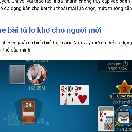
uyến. Chỉ với vài thao tác là đã nhanh chóng truy cập vào sảnh
có đa dạng bàn cho bet thủ thoải mái lựa chọn, mức thưởng cũ
 bài tú lơ khơ cho người mới
ành viên phải có hiểu biết luật chơi. Như vậy mới có thể áp dụng
i thủ của mình.