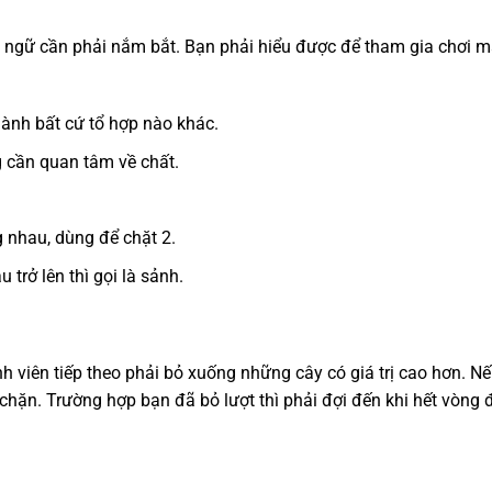
t ngữ cần phải nắm bắt. Bạn phải hiểu được để tham gia chơi 
hành bất cứ tổ hợp nào khác.
g cần quan tâm về chất.
g nhau, dùng để chặt 2.
u trở lên thì gọi là sảnh.
nh viên tiếp theo phải bỏ xuống những cây có giá trị cao hơn. N
chặn. Trường hợp bạn đã bỏ lượt thì phải đợi đến khi hết vòng 