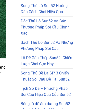
Song Thủ Lô Sun52 Hướng
Dẫn Cách Chơi Hiệu Quả
Độc Thủ Lô Sun52 Và Các
Phương Pháp Soi Cầu Chính
Xác
Bạch Thủ Lô Sun52 Và Những
Phương Pháp Soi Cầu
Lô Đề Gấp Thếp Sun52- Chiến
Lược Chơi Cực Hay
mang
Song Thủ Đề Là Gì? 3 Chiến
y
Thuật Soi Cầu Dễ Tại Sun52
Tịch Số Đề – Phương Pháp
Soi Cầu Hiệu Quả Của Sun52
Bóng lô đề âm dương Sun52