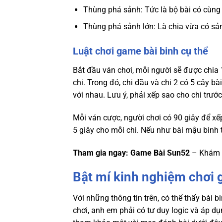
Thùng phá sảnh: Tức là bộ bài có cùng 
Thùng phá sảnh lớn: Là chia vừa có sản
Luật chơi game bài binh cụ thể
Bắt đầu ván chơi, mỗi người sẽ được chia 
chi. Trong đó, chi đầu và chi 2 có 5 cây bài
với nhau. Lưu ý, phải xếp sao cho chi trướ
Mỗi ván cược, người chơi có 90 giây để xếp
5 giây cho mỗi chi. Nếu như bài mậu binh 
Tham gia ngay:
Game Bài Sun52
– Khám 
Bật mí kinh nghiệm chơi 
Với những thông tin trên, có thể thấy bài 
chơi, anh em phải có tư duy logic và áp d