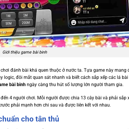
Giới thiệu game bài binh
rò chơi đánh bài khá quen thuộc ở nước ta. Tựa game này mang 
 duy logic, đôi mắt quan sát nhanh và biết cách sắp xếp các lá bài
ame bài binh
ngày càng thu hút số lượng lớn người tham gia.
 đến 4 người chơi. Mỗi người được chia 13 cây bài và phải sắp 
 trước phải mạnh hơn chi sau và được liên kết với nhau.
chuẩn cho tân thủ