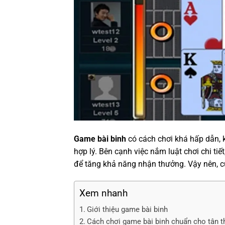
Game bài binh
có cách chơi khá hấp dẫn, 
hợp lý. Bên cạnh việc nắm luật chơi chi ti
để tăng khả năng nhận thưởng. Vậy nên, 
Xem nhanh
Giới thiệu game bài binh
Cách chơi game bài binh chuẩn cho tân t