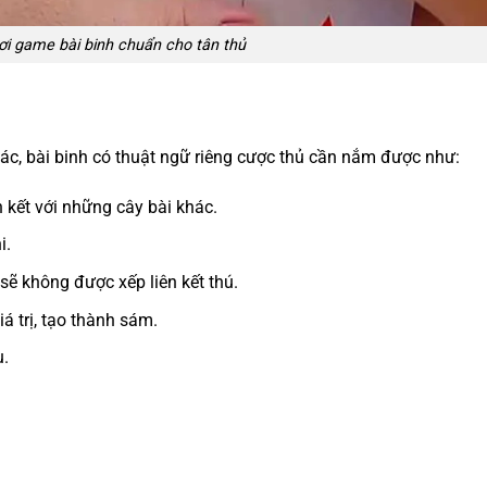
i game bài binh chuẩn cho tân thủ
ác, bài binh có thuật ngữ riêng cược thủ cần nắm được như:
n kết với những cây bài khác.
i.
 sẽ không được xếp liên kết thú.
á trị, tạo thành sám.
u.