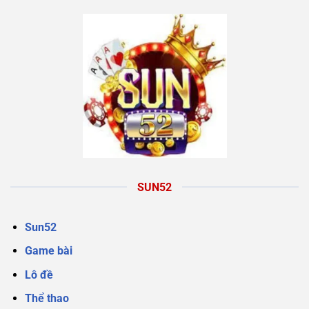
SUN52
Sun52
Game bài
Lô đề
Thể thao