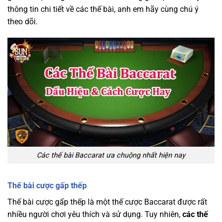
thông tin chi tiết về các thế bài, anh em hãy cùng chú ý
theo dõi.
Các thế bài Baccarat ưa chuộng nhất hiện nay
Thế bài cược gấp thếp
Thế bài cược gấp thếp là một thế cược Baccarat được rất
nhiều người chơi yêu thích và sử dụng. Tuy nhiên,
các thế