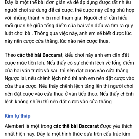
Đây là một thế bài đơn giản và dễ áp dụng được rất nhiều
người chơi sử dụng để cá cược, thế cược này cũng phù hợp
với những thành viên mới tham gia. Người chơi cần hiểu
mối quan hệ giữa tổng điểm của hai ván đấu và tìm ra quy
luật chơi bài. Thông qua việc này, anh em sẽ biết được lúc
này nên cược cửa thắng, lúc nào nên cược thua.
Theo
các thế bài Baccarat
, kiểu chơi này anh em cần đặt
cược mức tiền lớn. Nếu thấy có sự chênh lệch về tổng điểm
của hai ván trước và sau thì nên đặt cược vào cửa thắng.
Ngược lại, nếu chênh lệch nhỏ thì anh em nên đặt cược vào
cửa thua cược. Nếu thấy chênh lệch tăng lên thì người chơi
nên đặt cược vào cửa thua ở ván tiếp theo. Nếu thấy chênh
lệch không nhiều thì nên đặt cược vào cửa thắng.
Kim tự tháp
Alembert là một trong
các thế bài Baccarat
được yêu thích
nhất hiện nay. Đây là một hình thức dựa trên cấu trúc kim